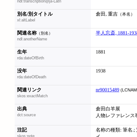
ndl:transcription@ja-Latn
別名/別タイトル
倉田, 重吉
（本名）
xl:altLabel
関連名称
半人忘斎, 1881-193
（別名）
ndl:anotherName
生年
1881
rda:dateOfBirth
没年
1938
rda:dateOfDeath
関連リンク
nr90015489
(LCNAM
skos:exactMatch
出典
倉田白羊展
dct:source
人物レファレンス
注記
名称の種類: 筆名.; 
skos:note
イ.