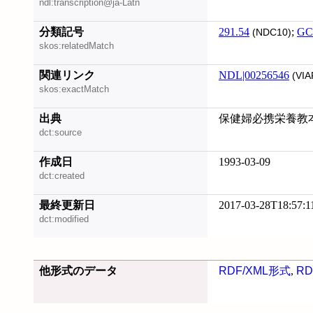
ndl:transcription@ja-Latn
分類記号
291.54
;
GC
(NDC10)
skos:relatedMatch
関連リンク
NDL|00256546
(VIA
skos:exactMatch
出典
保健婦必携栄養教本 (
dct:source
作成日
1993-03-09
dct:created
最終更新日
2017-03-28T18:57:1
dct:modified
他形式のデータ
RDF/XML形式
,
RD