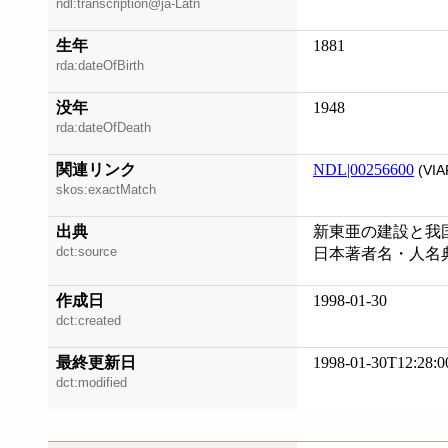
ndl:transcription@ja-Latn
生年
1881
rda:dateOfBirth
没年
1948
rda:dateOfDeath
関連リンク
NDL|00256600
(VIA
skos:exactMatch
出典
新東亜の建設と我国繊
dct:source
日本著者名・人名
作成日
1998-01-30
dct:created
最終更新日
1998-01-30T12:28:0
dct:modified