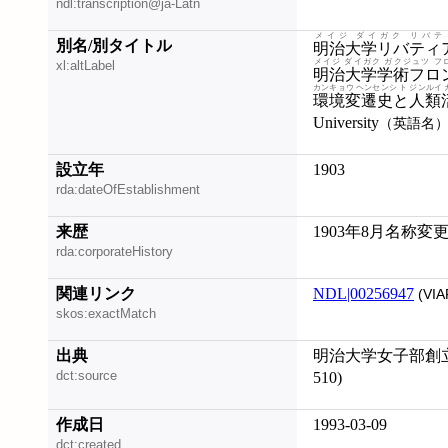
ndl:transcription@ja-Latn
メイジ ダイガク リバテ
別名/別タイトル
明治大学リバティ
メイジ ダイガク ガクジュツ フ
xl:altLabel
明治大学学術フロ
カンキョウ ヘンセンシ ト ジンルイ 
環境変遷史と人類
University
（英語名
設立年
1903
rda:dateOfEstablishment
来歴
1903年8月名称変
rda:corporateHistory
関連リンク
NDL|00256947
(VIA
skos:exactMatch
出典
明治大学女子部創立十
dct:source
510)
作成日
1993-03-09
dct:created