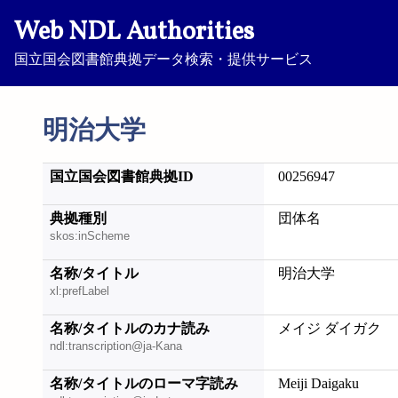
Web NDL Authorities
国立国会図書館典拠データ検索・提供サービス
明治大学
国立国会図書館典拠ID
00256947
典拠種別
団体名
skos:inScheme
名称/タイトル
明治大学
xl:prefLabel
名称/タイトルのカナ読み
メイジ ダイガク
ndl:transcription@ja-Kana
名称/タイトルのローマ字読み
Meiji Daigaku