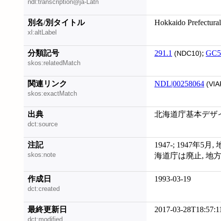
ndl:transcription@ja-Latn
別名/別タイトル
Hokkaido Prefectura
xl:altLabel
分類記号
291.1
;
GC5
(NDC10)
skos:relatedMatch
関連リンク
NDL|00258064
(VIA
skos:exactMatch
出典
北海道庁基本デザ
dct:source
注記
1947-; 1947
skos:note
海道庁は廃止, 地
作成日
1993-03-19
dct:created
最終更新日
2017-03-28T18:57:1
dct:modified