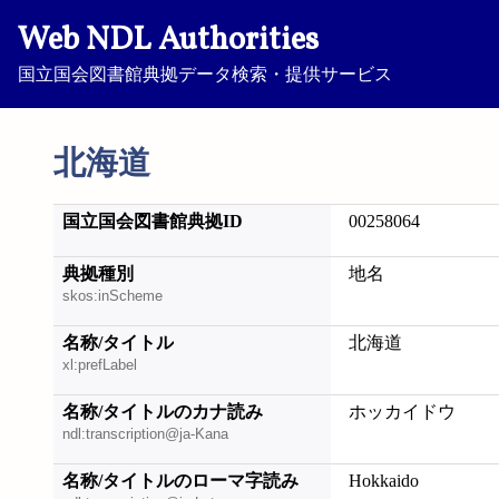
Web NDL Authorities
国立国会図書館典拠データ検索・提供サービス
北海道
国立国会図書館典拠ID
00258064
典拠種別
地名
skos:inScheme
名称/タイトル
北海道
xl:prefLabel
名称/タイトルのカナ読み
ホッカイドウ
ndl:transcription@ja-Kana
名称/タイトルのローマ字読み
Hokkaido