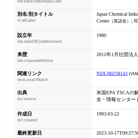
ndl:transcription@ja-Latn
別名/別タイトル
Japan Chemical Indu
xl:altLabel
Center
; 
（英語名）
設立年
1980
rda:dateOfEstablishment
来歴
2011年1月社団
rda:corporateHistory
関連リンク
NDL|00258143
(VIA
skos:exactMatch
出典
米国EPA TSCAの
dct:source
全・情報センター [
作成日
1993-03-22
dct:created
最終更新日
2023-10-17T09:27:5