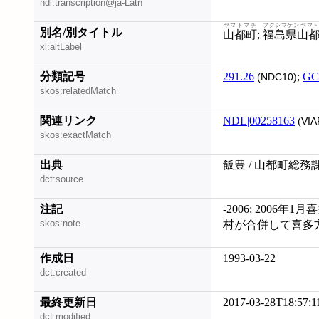
ndl:transcription@ja-Latn
ヤマトマチ
フクシマケン ヤマ
別名/別タイトル
山都町
;
福島県山
xl:altLabel
分類記号
291.26
;
GC
(NDC10)
skos:relatedMatch
関連リンク
NDL|00258163
(VIA
skos:exactMatch
出典
飯豊 / 山都町総務
dct:source
注記
-2006; 2006年
skos:note
村が合併して喜多
作成日
1993-03-22
dct:created
最終更新日
2017-03-28T18:57:1
dct:modified