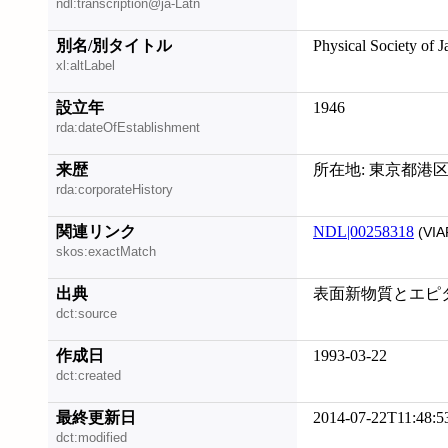
ndl:transcription@ja-Latn
別名/別タイトル
Physical Society of 
xl:altLabel
設立年
1946
rda:dateOfEstablishment
来歴
所在地: 東京都港区;
rda:corporateHistory
関連リンク
NDL|00258318
(VIA
skos:exactMatch
出典
表面新物質とエピタ
dct:source
作成日
1993-03-22
dct:created
最終更新日
2014-07-22T11:48:5
dct:modified