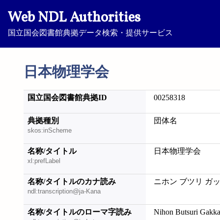
Web NDL Authorities
国立国会図書館典拠データ検索・提供サービス
日本物理学会
国立国会図書館典拠ID
00258318
典拠種別
団体名
skos:inScheme
名称/タイトル
日本物理学会
xl:prefLabel
名称/タイトルのカナ読み
ニホン ブツリ ガ
ndl:transcription@ja-Kana
名称/タイトルのローマ字読み
Nihon Butsuri Gakka