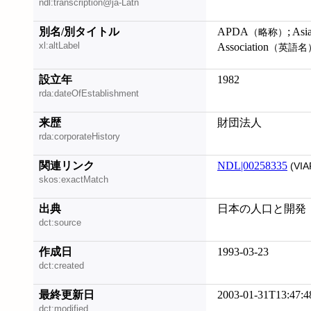
ndl:transcription@ja-Latn
別名/別タイトル
APDA
; As
（略称）
xl:altLabel
Association
（英語名
設立年
1982
rda:dateOfEstablishment
来歴
財団法人
rda:corporateHistory
関連リンク
NDL|00258335
(VIA
skos:exactMatch
出典
日本の人口と開発
dct:source
作成日
1993-03-23
dct:created
最終更新日
2003-01-31T13:47:4
dct:modified