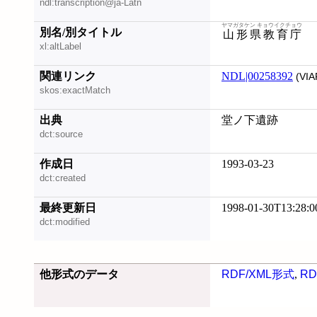
ndl:transcription@ja-Latn
ヤマガタケン キョウイクチョウ
別名/別タイトル
山形県教育庁
xl:altLabel
関連リンク
NDL|00258392
(VIA
skos:exactMatch
出典
堂ノ下遺跡
dct:source
作成日
1993-03-23
dct:created
最終更新日
1998-01-30T13:28:0
dct:modified
他形式のデータ
RDF/XML形式
,
RD