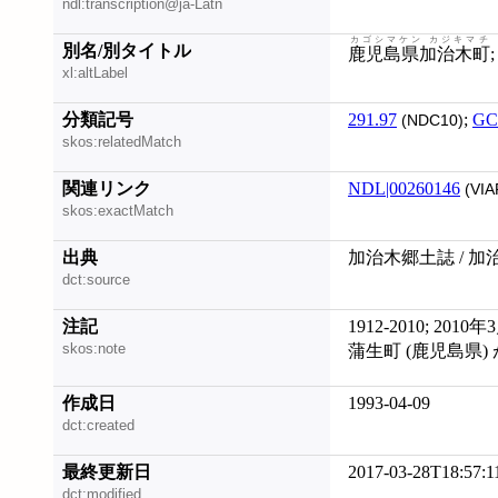
ndl:transcription@ja-Latn
カゴシマケン カジキマチ
別名/別タイトル
鹿児島県加治木町
xl:altLabel
分類記号
291.97
;
GC
(NDC10)
skos:relatedMatch
関連リンク
NDL|00260146
(VIA
skos:exactMatch
出典
加治木郷土誌 / 
dct:source
注記
1912-2010; 20
skos:note
蒲生町 (鹿児島県
作成日
1993-04-09
dct:created
最終更新日
2017-03-28T18:57:1
dct:modified