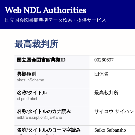
Web NDL Authorities
国立国会図書館典拠データ検索・提供サービス
最高裁判所
国立国会図書館典拠ID
00260697
典拠種別
団体名
skos:inScheme
名称/タイトル
最高裁判所
xl:prefLabel
名称/タイトルのカナ読み
サイコウ サイバン
ndl:transcription@ja-Kana
名称/タイトルのローマ字読み
Saiko Saibansho