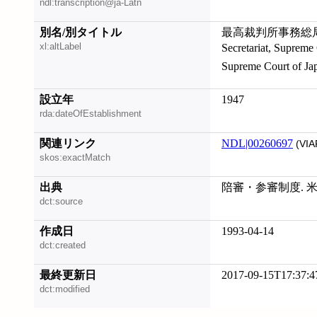
ndl:transcription@ja-Latn
別名/別タイトル
xl:altLabel
Secretariat, Supreme Court of Japan;
設立年
1947
rda:dateOfEstablishment
関連リンク
NDL|00260697
(VIA
skos:exactMatch
出典
陪審・参審制度. 米
dct:source
作成日
1993-04-14
dct:created
最終更新日
2017-09-15T17:37:4
dct:modified