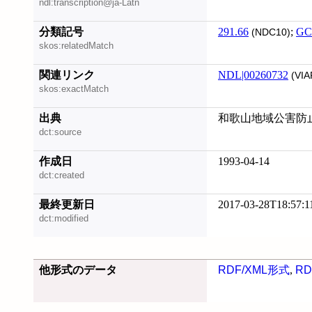
ndl:transcription@ja-Latn
分類記号
291.66
;
GC
(NDC10)
skos:relatedMatch
関連リンク
NDL|00260732
(VIA
skos:exactMatch
出典
和歌山地域公害防
dct:source
作成日
1993-04-14
dct:created
最終更新日
2017-03-28T18:57:1
dct:modified
他形式のデータ
RDF/XML形式
,
RD