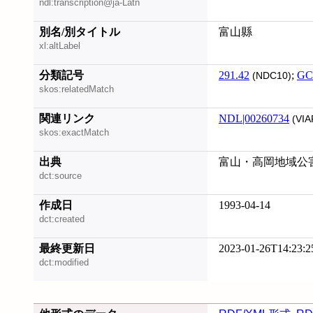
ndl:transcription@ja-Latn
別名/別タイトル
富山縣
xl:altLabel
分類記号
291.42
;
GC
(NDC10)
skos:relatedMatch
関連リンク
NDL|00260734
(VIA
skos:exactMatch
出典
富山・高岡地域公害防
dct:source
作成日
1993-04-14
dct:created
最終更新日
2023-01-26T14:23:2
dct:modified