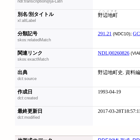
ndl:transcription@ja-Latn
ノヘジマチ
別名/別タイトル
野辺地町
xl:altLabel
分類記号
291.21
;
GC
(NDC10)
skos:relatedMatch
関連リンク
NDL|00260826
(VIA
skos:exactMatch
出典
野辺地町史. 資料編
dct:source
作成日
1993-04-19
dct:created
最終更新日
2017-03-28T18:57:1
dct:modified