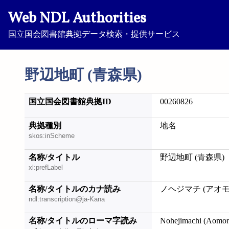
Web NDL Authorities
国立国会図書館典拠データ検索・提供サービス
野辺地町 (青森県)
国立国会図書館典拠ID
00260826
典拠種別
地名
skos:inScheme
名称/タイトル
野辺地町 (青森県)
xl:prefLabel
名称/タイトルのカナ読み
ノヘジマチ (アオ
ndl:transcription@ja-Kana
名称/タイトルのローマ字読み
Nohejimachi (Aomor