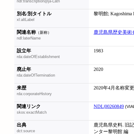
ndl:transcription@ja-Latn
別名/別タイトル
黎明館; Kagoshima Pre
xl:altLabel
関連名称
鹿児島県歴史美術
（新称）
ndl:laterName
設立年
1983
rda:dateOfEstablishment
廃止年
2020
rda:dateOfTermination
来歴
2020年4月名称変
rda:corporateHistory
関連リンク
NDL|00260849
(VIA
skos:exactMatch
出典
鹿児島県史料. 旧記
dct:source
ンター黎明館 編