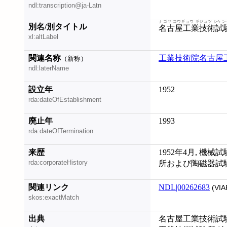
ndl:transcription@ja-Latn
ナゴヤ コウギョウ ギジュツ シケン
別名/別タイトル
名古屋工業技術試験
xl:altLabel
関連名称
工業技術院名古屋
（新称）
ndl:laterName
設立年
1952
rda:dateOfEstablishment
廃止年
1993
rda:dateOfTermination
来歴
1952年4月, 機
rda:corporateHistory
所および陶磁器試験
関連リンク
NDL|00262683
(VIA
skos:exactMatch
出典
名古屋工業技術試験