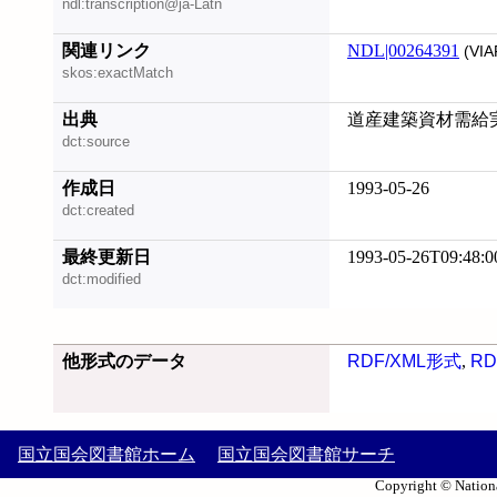
ndl:transcription@ja-Latn
関連リンク
NDL|00264391
(VIA
skos:exactMatch
出典
道産建築資材需給実
dct:source
作成日
1993-05-26
dct:created
最終更新日
1993-05-26T09:48:0
dct:modified
他形式のデータ
RDF/XML形式
,
RD
国立国会図書館ホーム
国立国会図書館サーチ
Copyright © Nationa