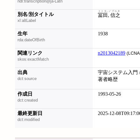
ndl:transcription@ja-Latn
トミタ, ノブユキ
別名/別タイトル
冨田, 信之
xl:altLabel
生年
1938
rda:dateOfBirth
関連リンク
n2013042189
(LCNA
skos:exactMatch
出典
宇宙システム入門 /
dct:source
著者略歴
作成日
1993-05-26
dct:created
最終更新日
2025-12-08T09:17:0
dct:modified