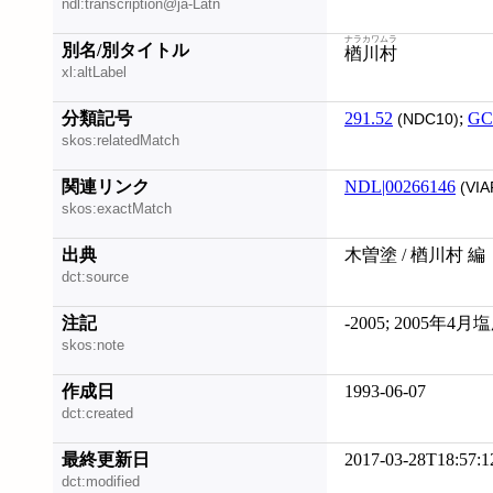
ndl:transcription@ja-Latn
ナラカワムラ
別名/別タイトル
楢川村
xl:altLabel
分類記号
291.52
;
GC
(NDC10)
skos:relatedMatch
関連リンク
NDL|00266146
(VIA
skos:exactMatch
出典
木曽塗 / 楢川村 編
dct:source
注記
-2005; 2005年
skos:note
作成日
1993-06-07
dct:created
最終更新日
2017-03-28T18:57:1
dct:modified