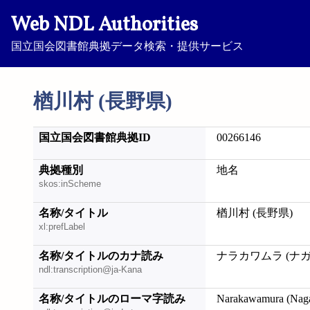
Web NDL Authorities
国立国会図書館典拠データ検索・提供サービス
楢川村 (長野県)
国立国会図書館典拠ID
00266146
典拠種別
地名
skos:inScheme
名称/タイトル
楢川村 (長野県)
xl:prefLabel
名称/タイトルのカナ読み
ナラカワムラ (ナ
ndl:transcription@ja-Kana
名称/タイトルのローマ字読み
Narakawamura (Nag