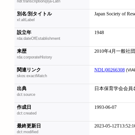
ndl:transcription@ja-Latn
別名/別タイトル
Japan Society of Res
xl:altLabel
設立年
1948
rda:dateOfEstablishment
来歴
2010年4月一般社
rda:corporateHistory
関連リンク
NDL|00266308
(VIA
skos:exactMatch
出典
日本保育学会会員名簿
dct:source
作成日
1993-06-07
dct:created
最終更新日
2023-05-12T13:52:1
dct:modified