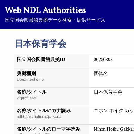
Web NDL Authorities
国立国会図書館典拠データ検索・提供サービス
日本保育学会
国立国会図書館典拠ID
00266308
典拠種別
団体名
skos:inScheme
名称/タイトル
日本保育学会
xl:prefLabel
名称/タイトルのカナ読み
ニホン ホイク ガ
ndl:transcription@ja-Kana
名称/タイトルのローマ字読み
Nihon Hoiku Gakkai