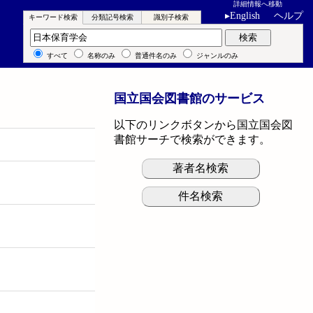
詳細情報へ移動
▸
English
ヘルプ
キーワード検索
分類記号検索
識別子検索
キーワード検索
検索
すべて
名称のみ
普通件名のみ
ジャンルのみ
国立国会図書館のサービス
以下のリンクボタンから国立国会図
書館サーチで検索ができます。
著者名検索
件名検索