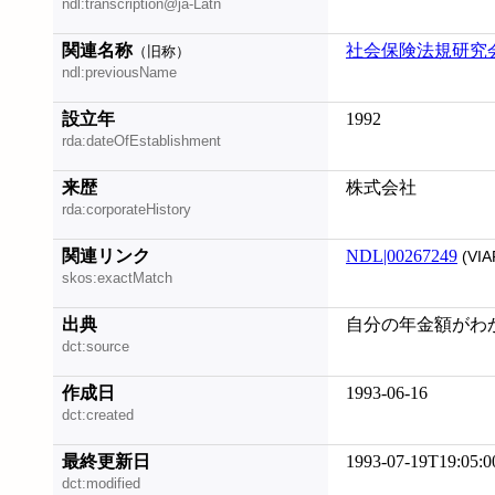
ndl:transcription@ja-Latn
関連名称
社会保険法規研究
（旧称）
ndl:previousName
設立年
1992
rda:dateOfEstablishment
来歴
株式会社
rda:corporateHistory
関連リンク
NDL|00267249
(VIA
skos:exactMatch
出典
自分の年金額がわか
dct:source
作成日
1993-06-16
dct:created
最終更新日
1993-07-19T19:05:0
dct:modified