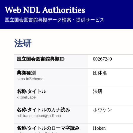
Web NDL Authorities
国立国会図書館典拠データ検索・提供サービス
法研
国立国会図書館典拠ID
00267249
典拠種別
団体名
skos:inScheme
名称/タイトル
法研
xl:prefLabel
名称/タイトルのカナ読み
ホウケン
ndl:transcription@ja-Kana
名称/タイトルのローマ字読み
Hoken