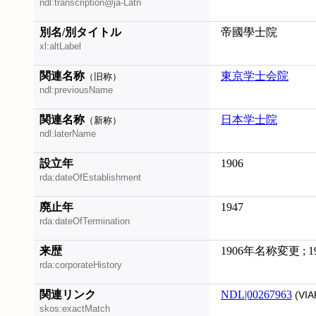
ndl:transcription@ja-Latn
別名/別タイトル
帝國學士院
xl:altLabel
関連名称
東京学士会院
（旧称）
ndl:previousName
関連名称
日本学士院
（新称）
ndl:laterName
設立年
1906
rda:dateOfEstablishment
廃止年
1947
rda:dateOfTermination
来歴
1906年名称変更 ; 
rda:corporateHistory
関連リンク
NDL|00267963
(VIA
skos:exactMatch