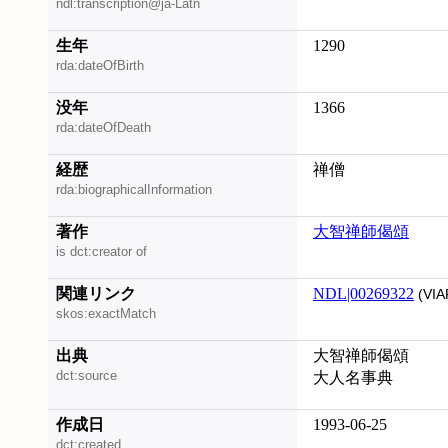
ndl:transcription@ja-Latn
生年
1290
rda:dateOfBirth
没年
1366
rda:dateOfDeath
経歴
禅僧
rda:biographicalInformation
著作
大智禅師偈頌
is dct:creator of
関連リンク
NDL|00269322
(VIA
skos:exactMatch
出典
大智禅師偈頌
dct:source
大人名事典
作成日
1993-06-25
dct:created