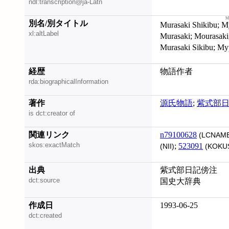
ndl:transcription@ja-Latn
別名/別タイトル
Murasaki Shikibu;
М
xl:altLabel
Murasaki; Mourasaki, Shikibou; Zi shi bu; Murasaki Šikibu;
Muras
経歴
物語作者
rda:biographicalInformation
著作
源氏物語
;
紫式部
is dct:creator of
関連リンク
n79100628
(LCNAME
skos:exactMatch
;
523091
(NII)
(KOKU
出典
紫式部日記傍注
dct:source
国史大辞典
作成日
1993-06-25
dct:created