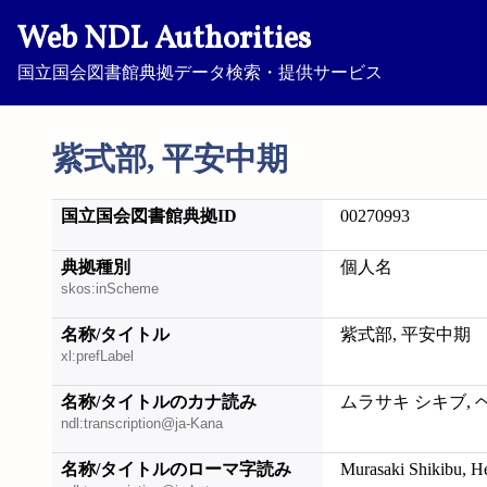
Web NDL Authorities
国立国会図書館典拠データ検索・提供サービス
紫式部, 平安中期
国立国会図書館典拠ID
00270993
典拠種別
個人名
skos:inScheme
名称/タイトル
紫式部, 平安中期
xl:prefLabel
名称/タイトルのカナ読み
ムラサキ シキブ, 
ndl:transcription@ja-Kana
名称/タイトルのローマ字読み
Murasaki Shikibu, H