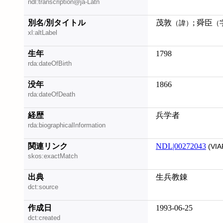
ndl:transcription@ja-Latn
別名/別タイトル
茂敦
; 舜臣
（諱）
（
xl:altLabel
生年
1798
rda:dateOfBirth
没年
1866
rda:dateOfDeath
経歴
兵学者
rda:biographicalInformation
関連リンク
NDL|00272043
(VIA
skos:exactMatch
出典
生兵教錬
dct:source
作成日
1993-06-25
dct:created