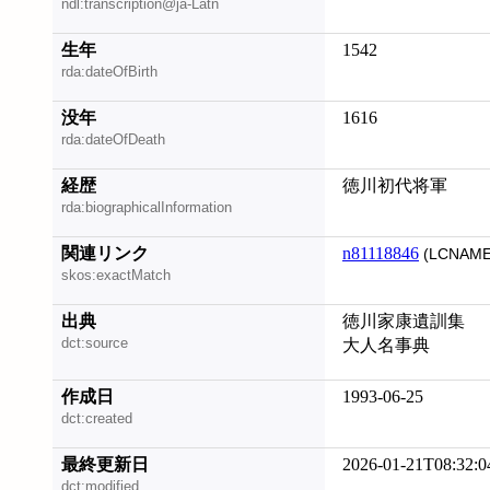
ndl:transcription@ja-Latn
生年
1542
rda:dateOfBirth
没年
1616
rda:dateOfDeath
経歴
徳川初代将軍
rda:biographicalInformation
関連リンク
n81118846
(LCNAME
skos:exactMatch
出典
徳川家康遺訓集
dct:source
大人名事典
作成日
1993-06-25
dct:created
最終更新日
2026-01-21T08:32:0
dct:modified