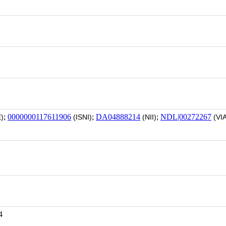
;
0000000117611906
;
DA04888214
;
NDL|00272267
)
(ISNI)
(NII)
(VI
4