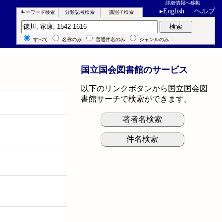
詳細情報へ移動
▸
English
ヘルプ
キーワード検索
分類記号検索
識別子検索
キーワード検索
検索
すべて
名称のみ
普通件名のみ
ジャンルのみ
国立国会図書館のサービス
以下のリンクボタンから国立国会図
書館サーチで検索ができます。
著者名検索
件名検索