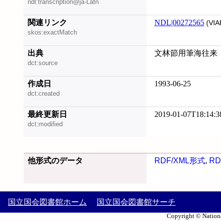
ndl:transcription@ja-Latn
関連リンク
NDL|00272565
(VIA
skos:exactMatch
出典
文林節用筆海往来
dct:source
作成日
1993-06-25
dct:created
最終更新日
2019-01-07T18:14:3
dct:modified
他形式のデータ
RDF/XML形式
,
RD
国立国会図書館ホーム
国立国会図書館サーチ
Copyright © Nationa