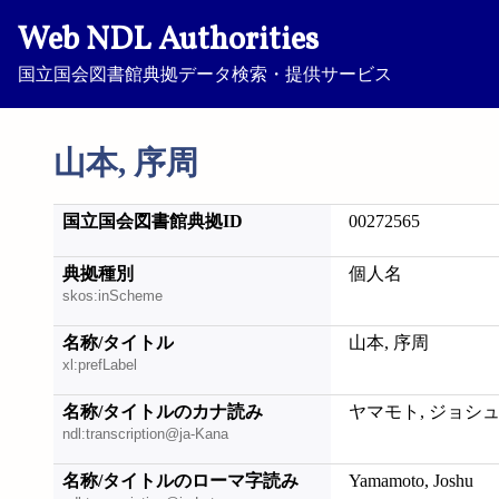
Web NDL Authorities
国立国会図書館典拠データ検索・提供サービス
山本, 序周
国立国会図書館典拠ID
00272565
典拠種別
個人名
skos:inScheme
名称/タイトル
山本, 序周
xl:prefLabel
名称/タイトルのカナ読み
ヤマモト, ジョシ
ndl:transcription@ja-Kana
名称/タイトルのローマ字読み
Yamamoto, Joshu