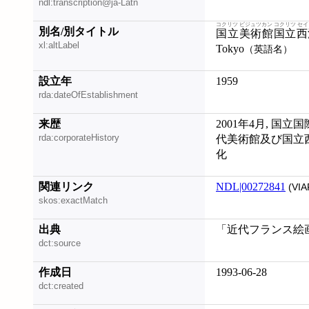
ndl:transcription@ja-Latn
コクリツ ビジュツカン コクリツ セ
別名/別タイトル
国立美術館国立西
xl:altLabel
Tokyo
（英語名）
設立年
1959
rda:dateOfEstablishment
来歴
2001年4月, 国
rda:corporateHistory
代美術館及び国立
化
関連リンク
NDL|00272841
(VIA
skos:exactMatch
出典
「近代フランス絵画
dct:source
作成日
1993-06-28
dct:created