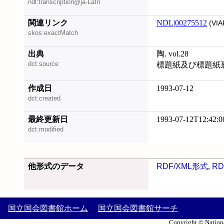
ndl:transcription@ja-Latn
関連リンク
NDL|00275512
(VIA
skos:exactMatch
出典
陶. vol.28
dct:source
標題紙及び標題紙
作成日
1993-07-12
dct:created
最終更新日
1993-07-12T12:42:0
dct:modified
他形式のデータ
RDF/XML形式
,
RD
国立国会図書館ホーム
国立国会図書館サーチ
Copyright © Nationa