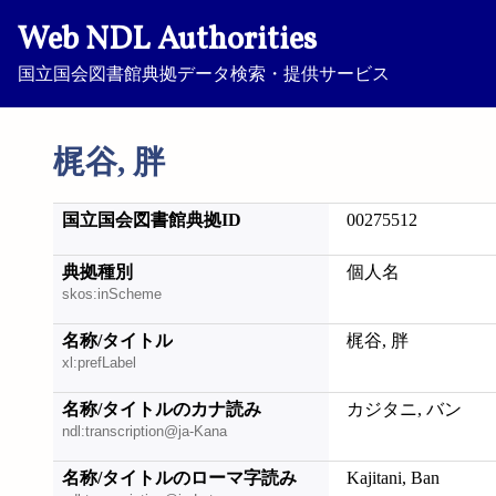
Web NDL Authorities
国立国会図書館典拠データ検索・提供サービス
梶谷, 胖
国立国会図書館典拠ID
00275512
典拠種別
個人名
skos:inScheme
名称/タイトル
梶谷, 胖
xl:prefLabel
名称/タイトルのカナ読み
カジタニ, バン
ndl:transcription@ja-Kana
名称/タイトルのローマ字読み
Kajitani, Ban