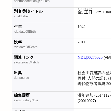
ndl:transcription@ja-Latn
キン, ショウニチ
別名/別タイトル
金, 正日
xl:altLabel
生年
1942
rda:dateOfBirth
没年
2011
rda:dateOfDeath
関連リンク
NDL|00275626
(VIA
skos:exactMatch
出典
社会主義建設の歴史
dct:source
奥付: 人間の証し (東
現代物故者事典 2009
編集履歴
没年追加 (201411
skos:historyNote
(20010927)