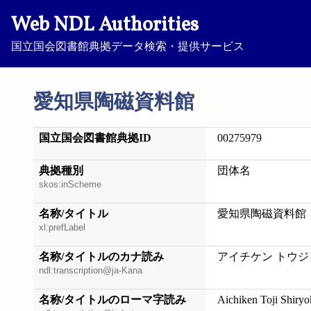
Web NDL Authorities
国立国会図書館典拠データ検索・提供サービス
愛知県陶磁資料館
国立国会図書館典拠ID
00275979
典拠種別
団体名
skos:inScheme
名称/タイトル
愛知県陶磁資料館
xl:prefLabel
名称/タイトルのカナ読み
アイチケン トウジ
ndl:transcription@ja-Kana
名称/タイトルのローマ字読み
Aichiken Toji Shiry