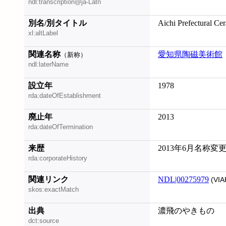
ndl:transcription@ja-Latn
別名/別タイトル
Aichi Prefectural C
xl:altLabel
関連名称
愛知県陶磁美術館
（新称）
ndl:laterName
設立年
1978
rda:dateOfEstablishment
廃止年
2013
rda:dateOfTermination
来歴
2013年6月名称変
rda:corporateHistory
関連リンク
NDL|00275979
(VIA
skos:exactMatch
出典
濃飛のやきもの
dct:source