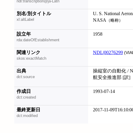
ndl:transcription@ja-Latn
別名/別タイトル
U. S. National Aeron
xl:altLabel
NASA
（略称）
設立年
1958
rda:dateOfEstablishment
関連リンク
NDL|00276299
(VIA
skos:exactMatch
出典
操縦室の自動化 / 
dct:source
航安全推進部 [訳]
作成日
1993-07-14
dct:created
最終更新日
2017-11-09T16:10:0
dct:modified