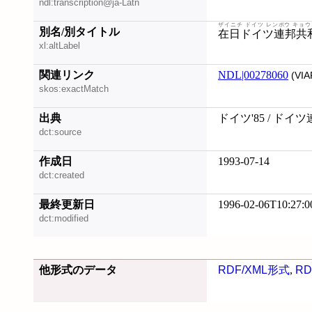
ndl:transcription@ja-Latn
ザイニチ ドイツ レンポウ キョ
別名/別タイトル
在日ドイツ連邦共
xl:altLabel
関連リンク
NDL|00278060
(VIA
skos:exactMatch
出典
ドイツ'85 / ド
dct:source
作成日
1993-07-14
dct:created
最終更新日
1996-02-06T10:27:0
dct:modified
他形式のデータ
RDF/XML形式
,
RD