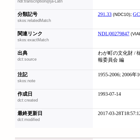
ndl:transcription@ja-Latn
分類記号
291.33
;
GC
(NDC10)
skos:relatedMatch
関連リンク
NDL|00279847
(VIA
skos:exactMatch
出典
わが町の文化財 / 樋
dct:source
報委員会 編
注記
1955-2006; 20
skos:note
作成日
1993-07-14
dct:created
最終更新日
2017-03-28T18:57:1
dct:modified