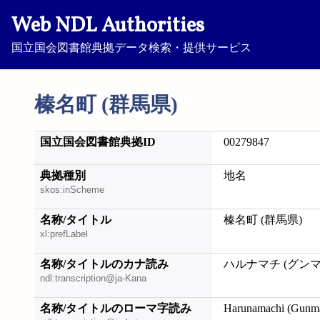
Web NDL Authorities
国立国会図書館典拠データ検索・提供サービス
榛名町 (群馬県)
国立国会図書館典拠ID
00279847
典拠種別
地名
skos:inScheme
名称/タイトル
榛名町 (群馬県)
xl:prefLabel
名称/タイトルのカナ読み
ハルナマチ (グンマ
ndl:transcription@ja-Kana
名称/タイトルのローマ字読み
Harunamachi (Gunm