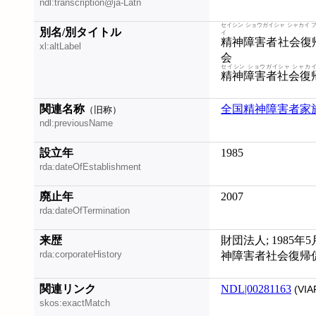
ndl:transcription@ja-Latn
セイシン ショウガイシャ シャカイ 
別名/別タイトル
イ
精神障害者社会復
xl:altLabel
会
セイシン ショウガイシャ シャカイ
精神障害者社会復
関連名称
全国精神障害者家
（旧称）
ndl:previousName
設立年
1985
rda:dateOfEstablishment
廃止年
2007
rda:dateOfTermination
来歴
財団法人; 1985
rda:corporateHistory
神障害者社会復帰
関連リンク
NDL|00281163
(VIA
skos:exactMatch