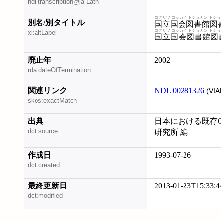
ndl:transcription@ja-Latn
コクリツ コッカイ トショカン トシ
別名/別タイトル
国立国会図書館図
コクリツ コッカイ トショカン トシ
xl:altLabel
国立国会図書館図
廃止年
2002
rda:dateOfTermination
関連リンク
NDL|00281326
(VIA
skos:exactMatch
出典
日本における既存O
dct:source
研究所 編
作成日
1993-07-26
dct:created
最終更新日
2013-01-23T15:33:4
dct:modified