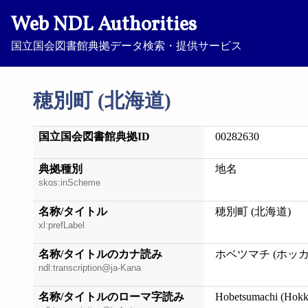
Web NDL Authorities
国立国会図書館典拠データ検索・提供サービス
穂別町 (北海道)
国立国会図書館典拠ID
00282630
典拠種別
地名
skos:inScheme
名称/タイトル
穂別町 (北海道)
xl:prefLabel
名称/タイトルのカナ読み
ホベツマチ (ホッ
ndl:transcription@ja-Kana
名称/タイトルのローマ字読み
Hobetsumachi (Hokk