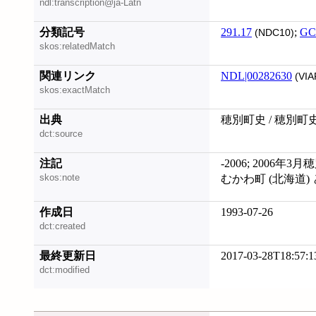
ndl:transcription@ja-Latn
分類記号
291.17
;
GC
(NDC10)
skos:relatedMatch
関連リンク
NDL|00282630
(VIA
skos:exactMatch
出典
穂別町史 / 穂別
dct:source
注記
-2006; 2006年
skos:note
むかわ町 (北海道)
作成日
1993-07-26
dct:created
最終更新日
2017-03-28T18:57:1
dct:modified