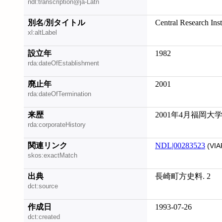
ndl:transcription@ja-Latn
別名/別タイトル
Central Research Ins
xl:altLabel
設立年
1982
rda:dateOfEstablishment
廃止年
2001
rda:dateOfTermination
来歴
2001年4月福岡
rda:corporateHistory
関連リンク
NDL|00283523
(VIA
skos:exactMatch
出典
長崎町方史料. 2
dct:source
作成日
1993-07-26
dct:created