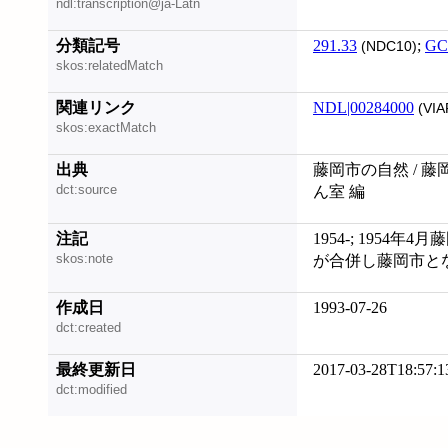
ndl:transcription@ja-Latn
分類記号
291.33
;
GC
(NDC10)
skos:relatedMatch
関連リンク
NDL|00284000
(VIA
skos:exactMatch
出典
藤岡市の自然 / 
dct:source
ん室 編
注記
1954-; 1954年
skos:note
が合併し藤岡市と
作成日
1993-07-26
dct:created
最終更新日
2017-03-28T18:57:1
dct:modified