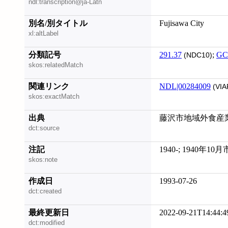
ndl:transcription@ja-Latn
別名/別タイトル
Fujisawa City
xl:altLabel
分類記号
291.37
;
GC
(NDC10)
skos:relatedMatch
関連リンク
NDL|00284009
(VIA
skos:exactMatch
出典
藤沢市地域外食産
dct:source
注記
1940-; 1940年1
skos:note
作成日
1993-07-26
dct:created
最終更新日
2022-09-21T14:44:4
dct:modified