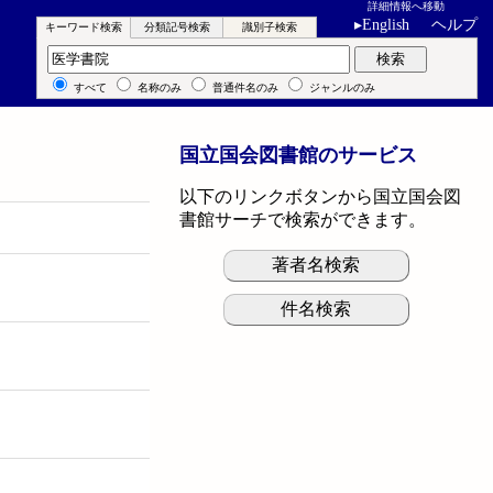
詳細情報へ移動
▸
English
ヘルプ
キーワード検索
分類記号検索
識別子検索
キーワード検索
検索
すべて
名称のみ
普通件名のみ
ジャンルのみ
国立国会図書館のサービス
以下のリンクボタンから国立国会図
書館サーチで検索ができます。
著者名検索
件名検索