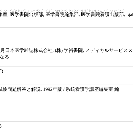
ュウシツ
イガク ショイン シュッパンブ
イガク ショイン ヘンシュウブ
イガクショイン カンゴ シュッパンブ
集室
;
医学書院出版部
;
医学書院編集部
;
医学書院看護出版部
; I
年12月日本医学雑誌株式会社, (株) 学術書院, メディカルサービ
となる
F)
問題解答と解説. 1992年版 / 系統看護学講座編集室 編
6