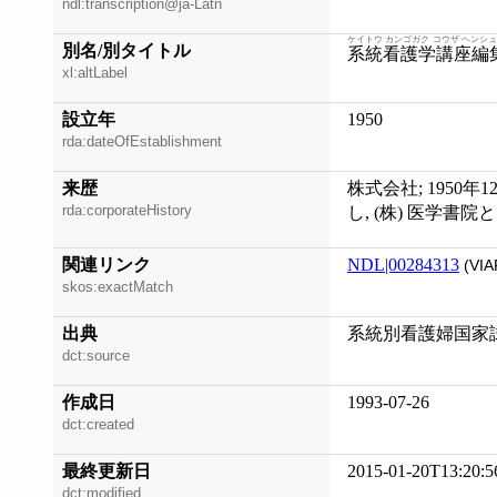
ndl:transcription@ja-Latn
ケイトウ カンゴガク コウザ ヘンシ
別名/別タイトル
系統看護学講座編
xl:altLabel
設立年
1950
rda:dateOfEstablishment
来歴
株式会社; 1950
rda:corporateHistory
し, (株) 医学書院
関連リンク
NDL|00284313
(VIA
skos:exactMatch
出典
系統別看護婦国家試験
dct:source
作成日
1993-07-26
dct:created
最終更新日
2015-01-20T13:20:5
dct:modified