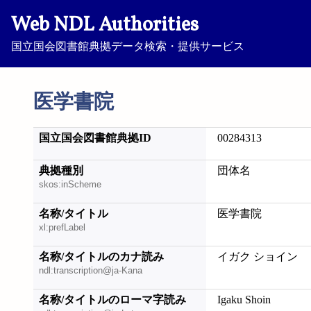
Web NDL Authorities
国立国会図書館典拠データ検索・提供サービス
医学書院
国立国会図書館典拠ID
00284313
典拠種別
団体名
skos:inScheme
名称/タイトル
医学書院
xl:prefLabel
名称/タイトルのカナ読み
イガク ショイン
ndl:transcription@ja-Kana
名称/タイトルのローマ字読み
Igaku Shoin