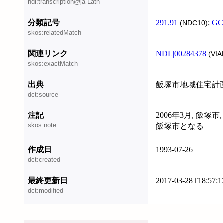
ndl:transcription@ja-Latn
分類記号
291.91
;
GC
(NDC10)
skos:relatedMatch
関連リンク
NDL|00284378
(VIA
skos:exactMatch
出典
飯塚市地域住宅計画 
dct:source
注記
2006年3月, 飯塚
skos:note
飯塚市となる
作成日
1993-07-26
dct:created
最終更新日
2017-03-28T18:57:1
dct:modified