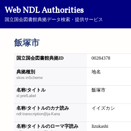
Web NDL Authorities
国立国会図書館典拠データ検索・提供サービス
飯塚市
国立国会図書館典拠ID
00284378
典拠種別
地名
skos:inScheme
名称/タイトル
飯塚市
xl:prefLabel
名称/タイトルのカナ読み
イイズカシ
ndl:transcription@ja-Kana
名称/タイトルのローマ字読み
Iizukashi