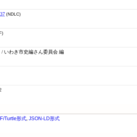
37
(NDLC)
F)
巻 / いわき市史編さん委員会 編
2
F/Turtle形式
,
JSON-LD形式