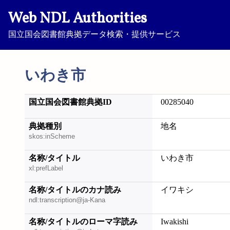
Web NDL Authorities
国立国会図書館典拠データ検索・提供サービス
いわき市
国立国会図書館典拠ID
00285040
典拠種別
地名
skos:inScheme
名称/タイトル
いわき市
xl:prefLabel
名称/タイトルのカナ読み
イワキシ
ndl:transcription@ja-Kana
名称/タイトルのローマ字読み
Iwakishi