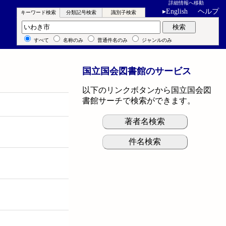
詳細情報へ移動
▸
English
ヘルプ
キーワード検索
分類記号検索
識別子検索
キーワード検索
検索
すべて
名称のみ
普通件名のみ
ジャンルのみ
国立国会図書館のサービス
以下のリンクボタンから国立国会図
書館サーチで検索ができます。
著者名検索
件名検索