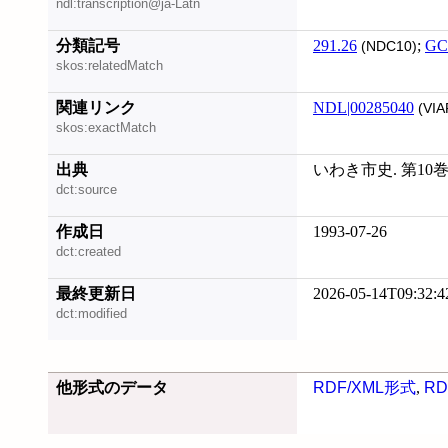
ndl:transcription@ja-Latn
分類記号
291.26
;
GC
(NDC10)
skos:relatedMatch
関連リンク
NDL|00285040
(VIA
skos:exactMatch
出典
いわき市史. 第10
dct:source
作成日
1993-07-26
dct:created
最終更新日
2026-05-14T09:32:4
dct:modified
他形式のデータ
RDF/XML形式
,
RD