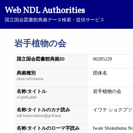
Web NDL Authorities
国立国会図書館典拠データ検索・提供サービス
岩手植物の会
国立国会図書館典拠ID
00285229
典拠種別
団体名
skos:inScheme
名称/タイトル
岩手植物の会
xl:prefLabel
名称/タイトルのカナ読み
イワテ ショクブツ 
ndl:transcription@ja-Kana
名称/タイトルのローマ字読み
Iwate Shokubutsu N