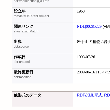
ndl:transcription@ja-Latn
設立年
1963
rda:dateOfEstablishment
関連リンク
NDL|00285229
(VIA
skos:exactMatch
出典
岩手山の植物 / 岩
dct:source
作成日
1993-07-26
dct:created
最終更新日
2009-06-16T13:47:5
dct:modified
他形式のデータ
RDF/XML形式
,
RD