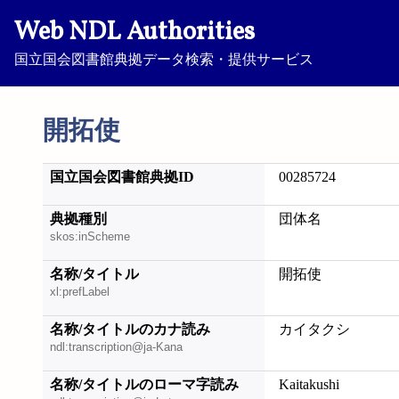
Web NDL Authorities
国立国会図書館典拠データ検索・提供サービス
開拓使
国立国会図書館典拠ID
00285724
典拠種別
団体名
skos:inScheme
名称/タイトル
開拓使
xl:prefLabel
名称/タイトルのカナ読み
カイタクシ
ndl:transcription@ja-Kana
名称/タイトルのローマ字読み
Kaitakushi