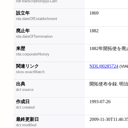
ndl:transcription@ja-Latn
設立年
1869
rda:dateOfEstablishment
廃止年
1882
rda:dateOfTermination
来歴
1882年開拓使を
rda:corporateHistory
関連リンク
NDL|00285724
(VIA
skos:exactMatch
出典
開拓使布令録. 明治
dct:source
作成日
1993-07-26
dct:created
最終更新日
2009-11-30T11:46:3
dct:modified