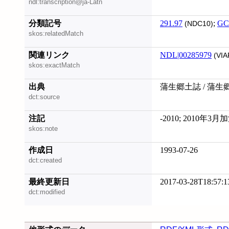
ndl:transcription@ja-Latn
分類記号
291.97
;
GC
(NDC10)
skos:relatedMatch
関連リンク
NDL|00285979
(VIA
skos:exactMatch
出典
蒲生郷土誌 / 蒲
dct:source
注記
-2010; 2010
skos:note
作成日
1993-07-26
dct:created
最終更新日
2017-03-28T18:57:1
dct:modified