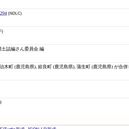
294
(NDLC)
F)
生郷土誌編さん委員会 編
年3月加治木町 (鹿児島県), 姶良町 (鹿児島県), 蒲生町 (鹿児島県) 
3