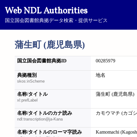
Web NDL Authorities
国立国会図書館典拠データ検索・提供サービス
蒲生町 (鹿児島県)
国立国会図書館典拠ID
00285979
典拠種別
地名
skos:inScheme
名称/タイトル
蒲生町 (鹿児島県)
xl:prefLabel
名称/タイトルのカナ読み
カモウマチ (カゴ
ndl:transcription@ja-Kana
名称/タイトルのローマ字読み
Kamomachi (Kagosh