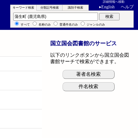
詳細情報へ移動
▸
English
ヘルプ
キーワード検索
分類記号検索
識別子検索
キーワード検索
検索
すべて
名称のみ
普通件名のみ
ジャンルのみ
国立国会図書館のサービス
以下のリンクボタンから国立国会図
書館サーチで検索ができます。
著者名検索
件名検索