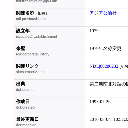
ndl:transcription@ja-Latn
関連名称
アジア公論社
（旧称）
ndl:previousName
設立年
1979
rda:dateOfEstablishment
来歴
1979年名称変更
rda:corporateHistory
関連リンク
NDL|00286232
(VIA
skos:exactMatch
出典
第二期南北対話の
dct:source
作成日
1993-07-26
dct:created
最終更新日
2016-08-04T10:52:2
dct:modified