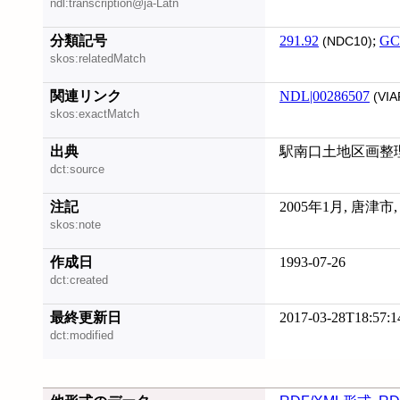
ndl:transcription@ja-Latn
分類記号
291.92
;
GC
(NDC10)
skos:relatedMatch
関連リンク
NDL|00286507
(VIA
skos:exactMatch
出典
駅南口土地区画整理
dct:source
注記
2005年1月, 唐津
skos:note
作成日
1993-07-26
dct:created
最終更新日
2017-03-28T18:57:1
dct:modified