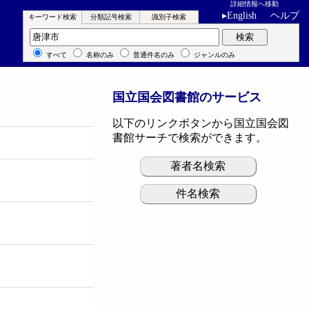
詳細情報へ移動
▸
English
ヘルプ
キーワード検索
分類記号検索
識別子検索
キーワード検索
検索
すべて
名称のみ
普通件名のみ
ジャンルのみ
国立国会図書館のサービス
以下のリンクボタンから国立国会図
書館サーチで検索ができます。
著者名検索
件名検索