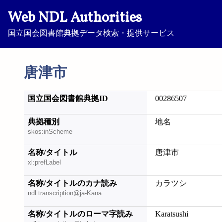
Web NDL Authorities
国立国会図書館典拠データ検索・提供サービス
唐津市
国立国会図書館典拠ID
00286507
典拠種別
地名
skos:inScheme
名称/タイトル
唐津市
xl:prefLabel
名称/タイトルのカナ読み
カラツシ
ndl:transcription@ja-Kana
名称/タイトルのローマ字読み
Karatsushi