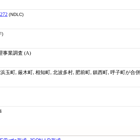
272
(NDLC)
F)
事業調査 (A)
市, 浜玉町, 厳木町, 相知町, 北波多村, 肥前町, 鎮西町, 呼子町が
4