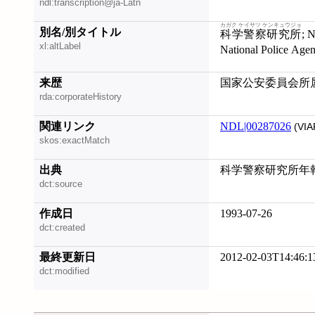
ndl:transcription@ja-Latn
カガク ケイサツ ケンキュウジョ
別名/別タイトル
科学警察研究所
; National Research Institute of Police Science,
xl:altLabel
National Police Age
来歴
国家公安委員会所
rda:corporateHistory
関連リンク
NDL|00287026
(VIA
skos:exactMatch
出典
科学警察研究所年報.
dct:source
作成日
1993-07-26
dct:created
最終更新日
2012-02-03T14:46:1
dct:modified